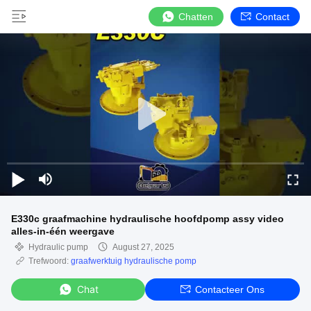
Chatten
Contact
E330c graafmachine hydraulische hoofdpomp assy video
alles-in-één weergave
Hydraulic pump
August 27, 2025
Trefwoord:
graafwerktuig hydraulische pomp
Chat
Contacteer Ons