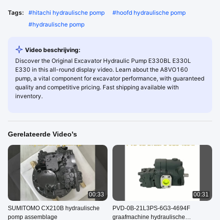
Tags:
#
hitachi hydraulische pomp
#
hoofd hydraulische pomp
#
hydraulische pomp
Video beschrijving:
Discover the Original Excavator Hydraulic Pump E330BL E330L
E330 in this all-round display video. Learn about the A8VO160
pump, a vital component for excavator performance, with guaranteed
quality and competitive pricing. Fast shipping available with
inventory.
Gerelateerde Video's
00:33
00:31
SUMITOMO CX210B hydraulische
PVD-0B-21L3PS-6G3-4694F
pomp assemblage
graafmachine hydraulische