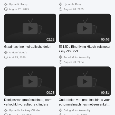
hoofdpompassemblage leverancier
Hydraulic Pump
Hydraulic Pump
August 20, 2025
August 20, 2025
02:12
00:46
Graafmachine hydraulische delen
E312DL Eindrijving Hitachi reismotor
assy ZX200-3
Andere Video's
Travel Motor Assembly
April 15, 2020
August 20, 2024
00:23
00:31
Deeltjes van graafmachines, warm
Onderdelen van graafmachines voor
verkocht, hydraulische cilinders
schommelmachines met een enkele
motor MSF-340VP
Hydraulische Assy Cilinder
Swing Motor Assembly