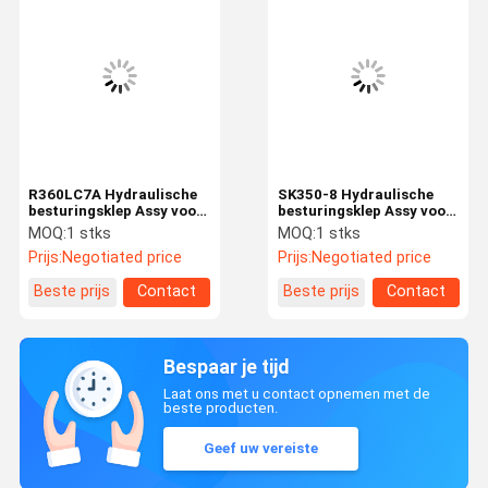
R360LC7A Hydraulische
SK350-8 Hydraulische
besturingsklep Assy voor
besturingsklep Assy voor
graafmachine
Kobelco Graafmachine
MOQ:
1 stks
MOQ:
1 stks
reserveonderdelen 31NA-
Spare Parts
Prijs:
Negotiated price
Prijs:
Negotiated price
10110
LC30V00028F4
Hoofdbesturingsklep
KMX15YD-B44031D
Beste prijs
Contact
Beste prijs
Contact
Hoofdbesturingsklep
Bespaar je tijd
Laat ons met u contact opnemen met de
beste producten.
Geef uw vereiste