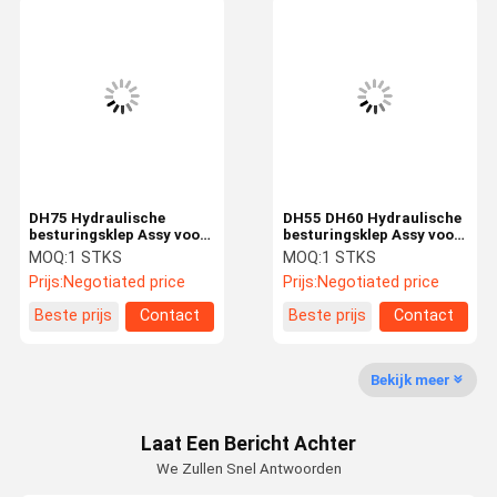
schommelingsversnellingsbak
De Klep van de graafwerktuigcontrole
Reisversnellingsbak
delen van de graafwerktuig de definitieve aandrijving
Gezamenlijk middel van de graafmachine
DH75 Hydraulische
DH55 DH60 Hydraulische
besturingsklep Assy voor
besturingsklep Assy voor
Doosan Graafmachine
Doosan Graafmachine
MOQ:
1 STKS
MOQ:
1 STKS
Hydraulische pomp Gear
Spare Parts
Spare Parts
Prijs:
Negotiated price
Prijs:
Negotiated price
Hoofdbesturingsklep
Hoofdbesturingsklep
Hydraulische Ventilatormotor
Beste prijs
Contact
Beste prijs
Contact
graafmachine reserveonderdelen
Bekijk meer
Graafwerktuigcontrolemechanisme
Laat Een Bericht Achter
Graafwerktuigmonitor
We Zullen Snel Antwoorden
GraafwerktuigAfblaasklep