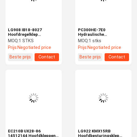
LG908 IB18-8027
PC300HE-7E0
Hoofdregelklep
Hydraulische
Graafmachine
besturingsklep Assy voor
MOQ:
1 STKS
MOQ:
1 stks
Hydraulische
Komatsu Graafmachine
Prijs:
Negotiated price
Prijs:
Negotiated price
distributieklep voor
Onderdelen 723-48-
graafmachine
26202
Beste prijs
Contact
Beste prijs
Contact
reserveonderdelen
Hoofdbesturingsklep
Belparts
Thuis
Producten
Video's
Over Ons
EC210B UX28-86
LG922 KMX15RB
14512144 Hoofdkleppen
Hoofdbesturingsklep