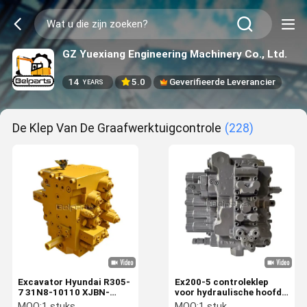
GZ Yuexiang Engineering Machinery Co., Ltd.
14
5.0
Geverifieerde Leverancier
YEARS
De Klep Van De Graafwerktuigcontrole
(228)
Excavator Hyundai R305-
Ex200-5 controleklep
7 31N8-10110 XJBN-
voor hydraulische hoofd
00242
de controleklep 4366959
MOQ:
1 stuks
MOQ:
1 stuk