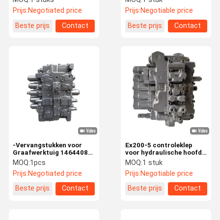
Controleaansluiting
van het
Prijs:
Negotiated price
Prijs:
Negotiable price
hitachigraafwerktuig
Beste prijs
Contact
Beste prijs
Contact
-Vervangstukken voor
Ex200-5 controleklep
Graafwerktuig 14644087
voor hydraulische hoofd
EC360B-het
de controleklep 4366959
MOQ:
1pcs
MOQ:
1 stuk
Staalmateriaal van de
van het
Prijs:
Negotiated price
Prijs:
Negotiable price
Controleklep
hitachigraafwerktuig
Beste prijs
Contact
Beste prijs
Contact