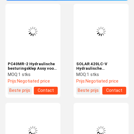
PC40MR-2 Hydraulische
SOLAR 420LC-V
besturingsklep Assy voor
Hydraulische
Komatsu Graafmachine
besturingsklep voor
MOQ:
1 stks
MOQ:
1 stks
Spare Parts 1001-5500
graafmachine onderdelen
Prijs:
Negotiated price
Prijs:
Negotiated price
Hoofdbesturingsklep
Beste prijs
Contact
Beste prijs
Contact