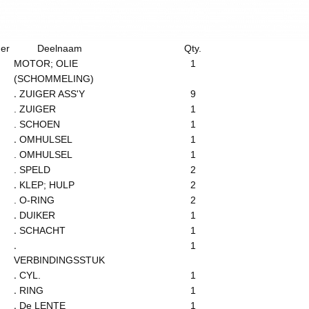
er
Deelnaam
Qty.
MOTOR; OLIE
1
(SCHOMMELING)
.
ZUIGER ASS'Y
9
. ZUIGER
1
. SCHOEN
1
.
OMHULSEL
1
. OMHULSEL
1
. SPELD
2
.
KLEP; HULP
2
. O-RING
2
.
DUIKER
1
.
SCHACHT
1
.
1
VERBINDINGSSTUK
.
CYL.
1
.
RING
1
.
De LENTE
1