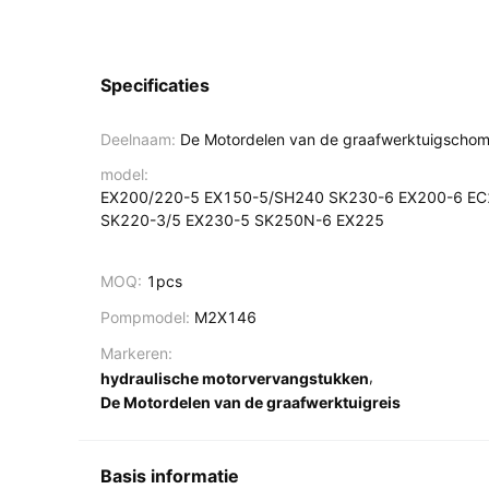
Specificaties
Deelnaam:
De Motordelen van de graafwerktuigscho
model:
EX200/220-5 EX150-5/SH240 SK230-6 EX200-6 E
SK220-3/5 EX230-5 SK250N-6 EX225
MOQ:
1pcs
Pompmodel:
M2X146
Markeren:
,
hydraulische motorvervangstukken
De Motordelen van de graafwerktuigreis
Basis informatie