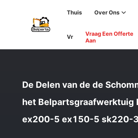
Thuis
Over Ons
Vraag Een Offerte
Thuis
/
Producten
/
Graafmachine Reserveonderdelen
/
Vr
Aan
De Delen van de de Schom
het Belpartsgraafwerktui
ex200-5 ex150-5 sk220-