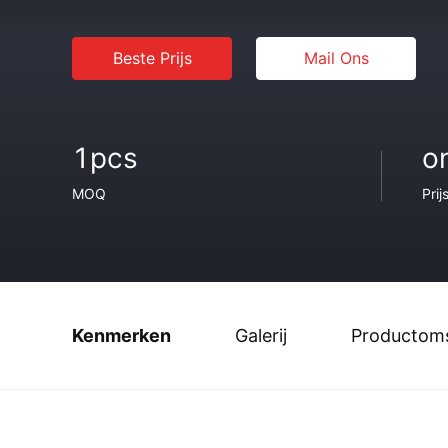
Beste Prijs
Mail Ons
1pcs
o
MOQ
Prij
Kenmerken
Galerij
Productoms