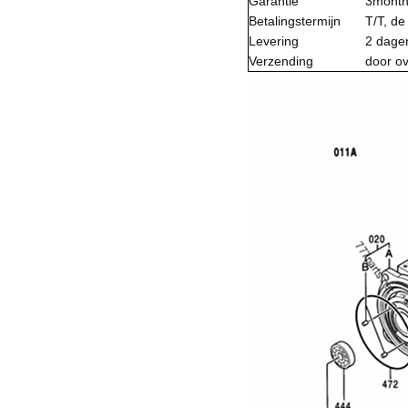
Garantie
3mont
Betalingstermijn
T/T, de
Levering
2 dage
Verzending
door ov