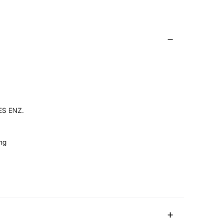
ES ENZ.
ing