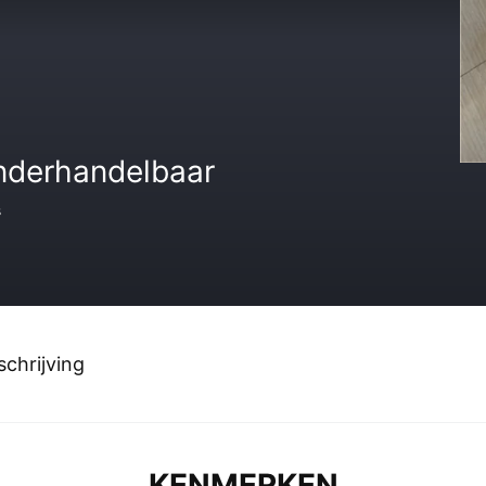
nderhandelbaar
s
chrijving
KENMERKEN