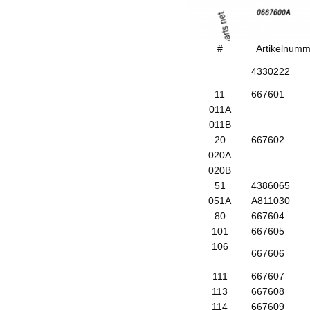
#
Artikelnumm
4330222
11
667601
011A
011B
20
667602
020A
020B
51
4386065
051A
A811030
80
667604
101
667605
106
667606
111
667607
113
667608
114
667609