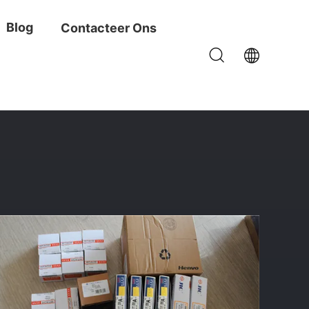
Blog
Contacteer Ons
rktuig M2X146 Voor Ex200-5 Ex150-5 Sk220-3 EC240