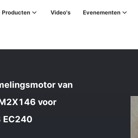
Producten
Video's
Evenementen
De Delen Van De De Schommelingsmotor Van Het Belpartsgraafwe
melingsmotor van
g M2X146 voor
3 EC240