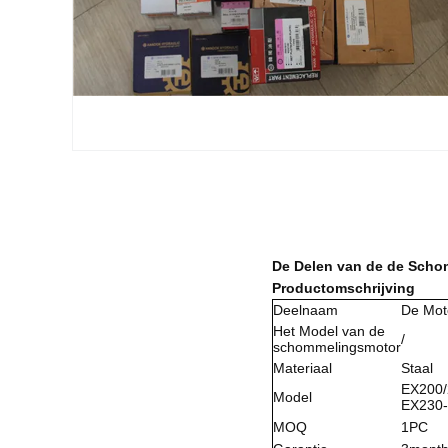
De Delen van de de Scho
Productomschrijving
Deelnaam
De Mot
Het Model van de
/
schommelingsmotor
Materiaal
Staal
EX200/
Model
EX230-
MOQ
1PC