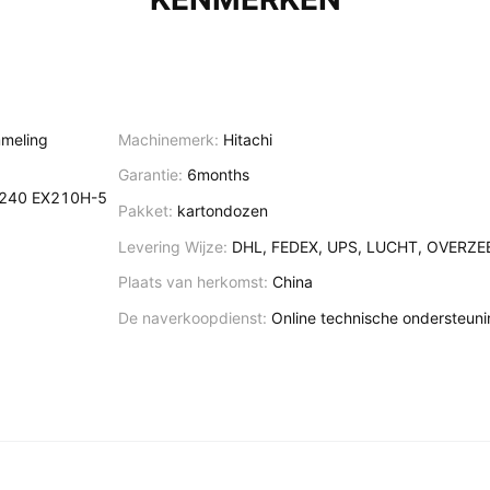
mmeling
Machinemerk:
Hitachi
Garantie:
6months
C240 EX210H-5
Pakket:
kartondozen
Levering Wijze:
DHL, FEDEX, UPS, LUCHT, OVERZE
Plaats van herkomst:
China
De naverkoopdienst:
Online technische ondersteun