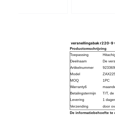
versnellingsbak r220-9 
Productomschrijving
Toepassing
Hitachi
Deelnaam
De vers
Artikelnummer
923369
Model
ZAX225
MOQ
1PC
Warranty6
maand
Betalingstermijn
T/T, de
Levering
1 dagen
Verzending
door ov
De informatiebehoefte te 