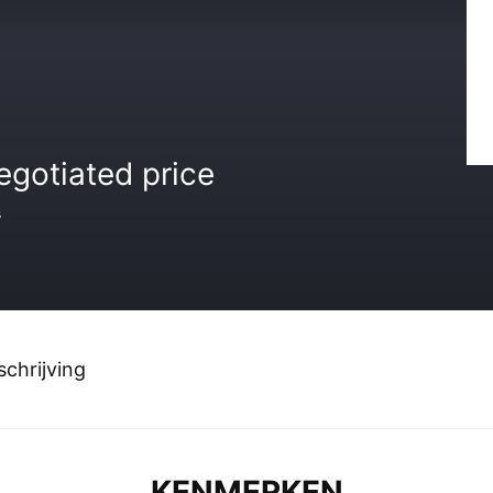
egotiated price
s
chrijving
KENMERKEN