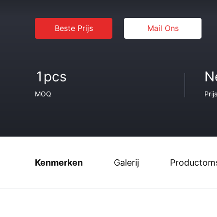
Beste Prijs
Mail Ons
1pcs
N
MOQ
Prij
Kenmerken
Galerij
Productoms