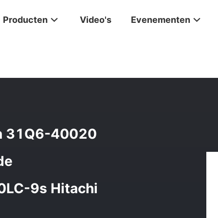
Producten
Video's
Evenementen
ak R220-9 Van 31Q6-40020 Hitachi R225-9 Definitieve De Aandrijvi
an 31Q6-40020
de
0LC-9s Hitachi