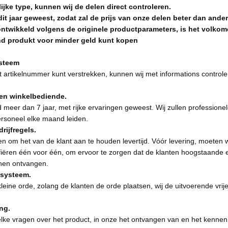
ke type, kunnen wij de delen direct controleren.
dit jaar geweest, zodat zal de prijs van onze delen beter dan andere
twikkeld volgens de originele productparameters, is het volkom
d produkt voor minder geld kunt kopen
ysteem
et artikelnummer kunt verstrekken, kunnen wij met informations control
ren winkelbediende.
ed meer dan 7 jaar, met rijke ervaringen geweest. Wij zullen professione
rsoneel elke maand leiden.
rijfregels.
en om het van de klant aan te houden levertijd. Vóór levering, moeten w
iëren één voor één, om ervoor te zorgen dat de klanten hoogstaande en
nen ontvangen.
systeem.
eine orde, zolang de klanten de orde plaatsen, wij de uitvoerende vrije 
ng.
lke vragen over het product, in onze het ontvangen van en het kennen v