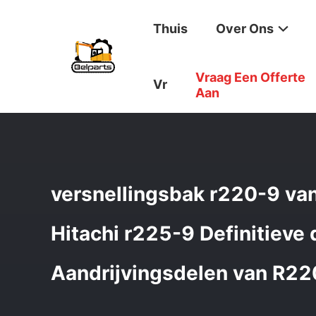
Thuis
Over Ons
Vraag Een Offerte
Thuis
/
Producten
/
Reisversnellingsbak
/
Versnellingsb
Vr
Aan
versnellingsbak r220-9 v
Hitachi r225-9 Definitieve 
Aandrijvingsdelen van R22