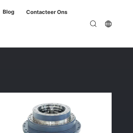
Blog
Contacteer Ons
ngsdelen Van R220LC-9s Hitachi