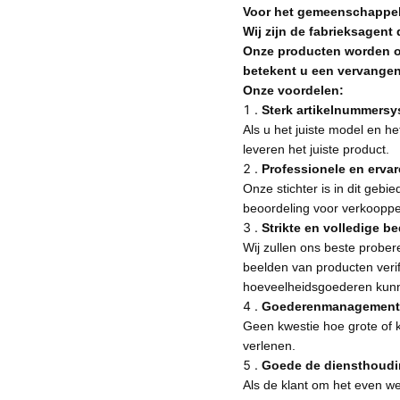
Voor het gemeenschappelij
Wij zijn de fabrieksagent 
Onze producten worden on
betekent u een vervangen
Onze voordelen:
1 .
Sterk artikelnummers
Als u het juiste model en h
leveren het juiste product.
2 .
Professionele en erva
Onze stichter is in dit gebi
beoordeling voor verkooppe
3 .
Strikte en volledige bed
Wij zullen ons beste prober
beelden van producten verif
hoeveelheidsgoederen kun
4 .
Goederenmanagement
Geen kwestie hoe grote of kl
verlenen.
5 .
Goede de diensthoudi
Als de klant om het even we