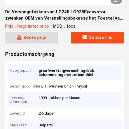
2
/
2
De Vervangstukken van LG240 LG925Excavator
zwenken OEM van Versnellingsbakassy het Toestel van
de Schommelingsvermindering
Prijs：Negotiated price
MOQ：1pcs
Beste prijs
Contact nu
Productomschrijving
Hoogtepunt
,
graafwerktuigversnellingsbak
schommelingsreductiemiddel
Betalingscondities
T / T, Western Union, Paypal
Levering
1000 stukken per Maand
vermogen
Levertijd
2-5 dagen
Merknaam
Belparts