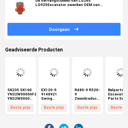
De Vervangstukken van LG240
LG925Excavator zwenken OEM van
Versnellingsbakassy het Toestel van de
Schommelingsvermindering
Doorgaan
Geadviseerde Producten
SK235 SK160
EX120-5
R480-9 R520-
Belparts
YN32W00004F2
9148921
9
Excavator
YN32W00001F1
Swing
Zwenkreductor
Parts Swi
Graafmachine
Gearbox van
voor Hyundai
Gearbox 2
Swing
de
Graafmachine
26-00220
Beste prijs
Beste prijs
Beste prijs
Beste pri
Gearbox
graafmachine
Reserveonderdelen
Voor
Rotary
Rotary
390B-12100
Komatsu
Reducer
Reduction
Zwenkreductor
PC400-6
Graafmachine
Gearbox voor