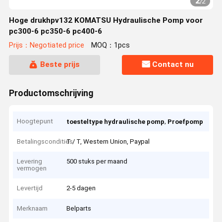
2
/
2
Hoge drukhpv132 KOMATSU Hydraulische Pomp voor
pc300-6 pc350-6 pc400-6
Prijs：Negotiated price
MOQ：1pcs
Beste prijs
Contact nu
Productomschrijving
Hoogtepunt
,
toesteltype hydraulische pomp
Proefpomp
Betalingscondities
T / T, Western Union, Paypal
Levering
500 stuks per maand
vermogen
Levertijd
2-5 dagen
Merknaam
Belparts