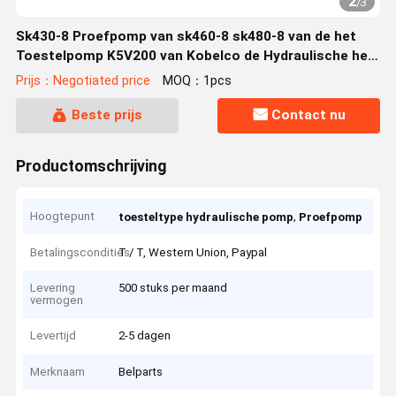
2
/
3
Sk430-8 Proefpomp van sk460-8 sk480-8 van de het
Toestelpomp K5V200 van Kobelco de Hydraulische het
Graafwerktuigtoebehoren
Prijs：Negotiated price
MOQ：1pcs
Beste prijs
Contact nu
Productomschrijving
Hoogtepunt
,
toesteltype hydraulische pomp
Proefpomp
Betalingscondities
T / T, Western Union, Paypal
Levering
500 stuks per maand
vermogen
Levertijd
2-5 dagen
Merknaam
Belparts