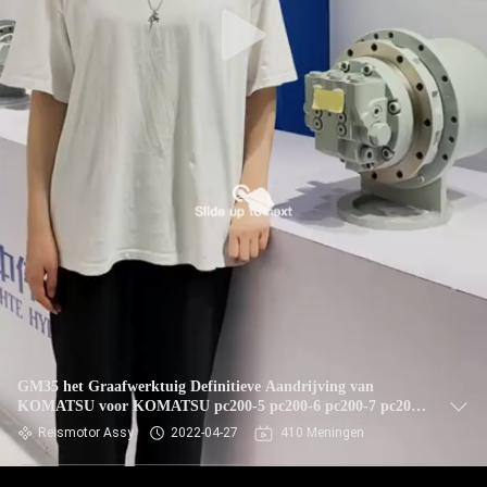
GM35 het Graafwerktuig Definitieve Aandrijving van
KOMATSU voor KOMATSU pc200-5 pc200-6 pc200-7 pc200-
8
Reismotor Assy
2022-04-27
410 Meningen