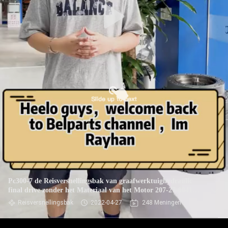
Pc300-7 de Reisversnellingsbak van graafwerktuighydraulic
final drive zonder het Materiaal van het Motor 207-27-00410
Staal
Reisversnellingsbak
2022-04-27
248 Meningen