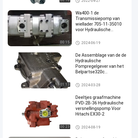
00:18
2022-04-27
Toestelpomp
Wa400-1 de
Transmissiepomp van
wiellader 705-11-35010
voor Hydraulische
Toestelpomp wa380-1
Hydraulische pomp Gear
00:15
2024-06-19
De Assemblage van de de
Hydraulische
Pompregelgever van het
Belpartse320c
Graafwerktuig SBS120
Hydraulische pomp Gear
01:13
2024-03-28
Deeltjes graafmachine
PVD-2B-36 Hydraulische
versnellingspomp Voor
Hitachi EX30-2
Hydraulische pomp Gear
00:23
2024-08-19