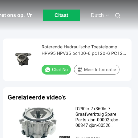
et ons op.
Vr
Citaat
Dutch
Roterende Hydraulische Toestelpomp
HPV95 HPV35 pc100-6 pc120-6 PC128
pc200-6 pc220-6
Chat Nu
Meer Informatie
Gerelateerde video's
R290lc-7 r360lc-7
Graafwerktuig Spare
Parts xjbn-00002 xjbn-
00847 xjbn-00520
Toebehoren van het de
Bouwmateriaal van de
Hydraulische pomp Gear