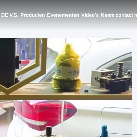
DE V.S.
Producten
Evenementen
Video's
Neem contact m