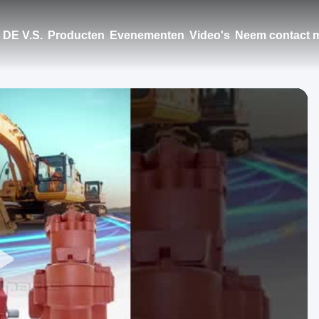
DE V.S.
Producten
Evenementen
Video's
Neem contact m