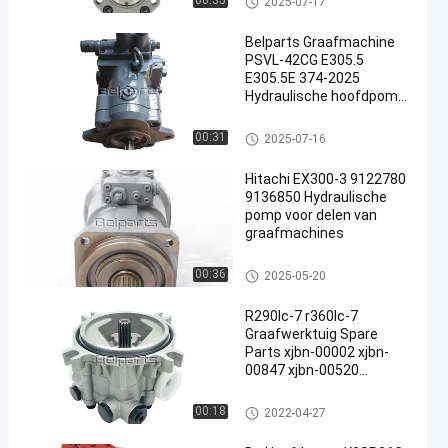
00:35
2025-07-17
mp
Belparts Graafmachine
PSVL-42CG E305.5
E305.5E 374-2025
Hydraulische hoofdpomp
Assy
graafwerktuig hydraulische po
00:31
2025-07-16
mp
Hitachi EX300-3 9122780
9136850 Hydraulische
pomp voor delen van
graafmachines
graafwerktuig hydraulische po
00:36
2025-05-20
mp
R290lc-7 r360lc-7
Graafwerktuig Spare
Parts xjbn-00002 xjbn-
00847 xjbn-00520
Toebehoren van het de
Bouwmateriaal van de
Hydraulische pomp Gear
00:18
2022-04-27
Toestelpomp