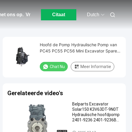
et ons op.
Vr
Citaat
Dutch
Hoofd de Pomp Hydraulische Pomp van
PC45 PC55 PC56 Mini Excavator Spare
Part 708-1T-00132
Chat Nu
Meer Informatie
Gerelateerde video's
Belparts Excavator
Solar150 K3V63DT-9N0T
Hydraulische hoofdpomp
2401-9236 2401-9236B
Voor Doosan-onderdelen
graafwerktuig hydraulische po