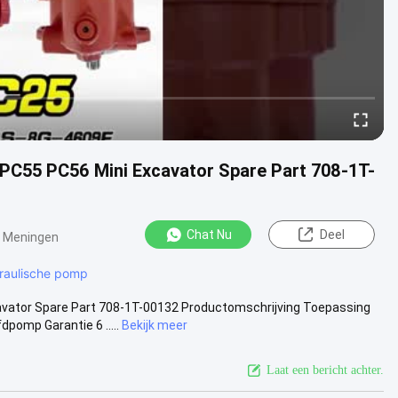
C55 PC56 Mini Excavator Spare Part 708-1T-
Chat Nu
Deel
 Meningen
raulische pomp
vator Spare Part 708-1T-00132 Productomschrijving Toepassing
omp Garantie 6 .....
Bekijk meer
Laat een bericht achter.