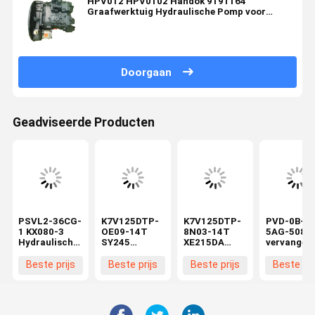
HPV012 HPV0102 Handok 9191164
Graafwerktuig Hydraulische Pomp voor
ZX240 ZX200 ex200-6 ZX210
Doorgaan
Geadviseerde Producten
PSVL2-36CG-
K7V125DTP-
K7V125DTP-
PVD-0B-20
1 KX080-3
OE09-14T
8N03-14T
5AG-5080
Hydraulische
SY245
XE215DA
vervangen
hoofdpomp
Hydraulische
graafmachine
hydraulisc
Compatibel
hoofdpomp
Hydraulische
pomp 13
Beste prijs
Beste prijs
Beste prijs
Beste pri
met mini-
voor
Hoofdpomp
tanden min
graafmachines
graafmachines
Bouwmachines
graafmach
Kolvenpomp
zuigerpomp
Zuigerpomp
hoofdpom
Constructie-
bouwmachines
Reserveonderdelen
assemblag