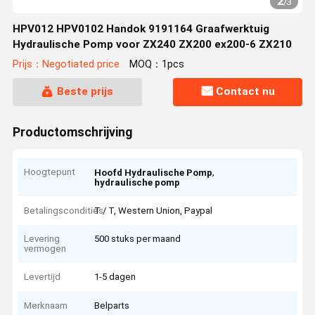
2
/
3
HPV012 HPV0102 Handok 9191164 Graafwerktuig
Hydraulische Pomp voor ZX240 ZX200 ex200-6 ZX210
Prijs：Negotiated price
MOQ：1pcs
Beste prijs
Contact nu
Productomschrijving
Hoogtepunt
,
Hoofd Hydraulische Pomp
hydraulische pomp
Betalingscondities
T / T, Western Union, Paypal
Levering
500 stuks per maand
vermogen
Levertijd
1-5 dagen
Merknaam
Belparts