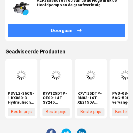
A2F285580107160 van de de Hoge druk de
Hoofdpomp van de graafwerktuig
Hydraulische Pomp Hydraulische Pomp
Doorgaan
Geadviseerde Producten
PSVL2-36CG-
K7V125DTP-
K7V125DTP-
PVD-0B-20
1 KX080-3
OE09-14T
8N03-14T
5AG-5080
Hydraulische
SY245
XE215DA
vervangen
hoofdpomp
Hydraulische
graafmachine
hydraulisc
Compatibel
hoofdpomp
Hydraulische
pomp 13
Beste prijs
Beste prijs
Beste prijs
Beste pri
met mini-
voor
Hoofdpomp
tanden min
graafmachines
graafmachines
Bouwmachines
graafmach
Kolvenpomp
zuigerpomp
Zuigerpomp
hoofdpom
Constructie-
bouwmachines
Reserveonderdelen
assemblag