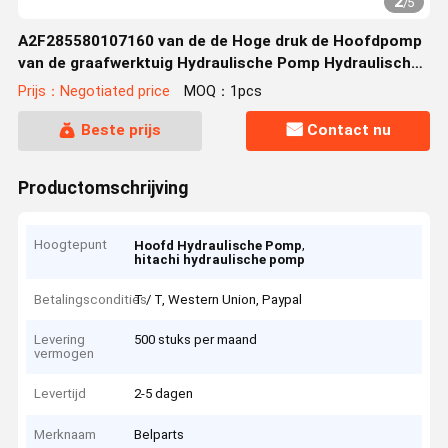
2
/
5
A2F285580107160 van de de Hoge druk de Hoofdpomp
van de graafwerktuig Hydraulische Pomp Hydraulische
Pomp
Prijs：Negotiated price
MOQ：1pcs
Beste prijs
Contact nu
Productomschrijving
Hoogtepunt
,
Hoofd Hydraulische Pomp
hitachi hydraulische pomp
Betalingscondities
T / T, Western Union, Paypal
Levering
500 stuks per maand
vermogen
Levertijd
2-5 dagen
Merknaam
Belparts