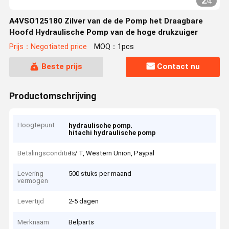
2
/
4
A4VSO125180 Zilver van de de Pomp het Draagbare
Hoofd Hydraulische Pomp van de hoge drukzuiger
Prijs：Negotiated price
MOQ：1pcs
Beste prijs
Contact nu
Productomschrijving
Hoogtepunt
,
hydraulische pomp
hitachi hydraulische pomp
Betalingscondities
T / T, Western Union, Paypal
Levering
500 stuks per maand
vermogen
Levertijd
2-5 dagen
Merknaam
Belparts