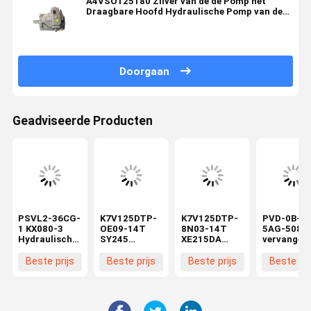
A4VSO125180 Zilver van de de Pomp het
Draagbare Hoofd Hydraulische Pomp van de
hoge drukzuiger
Doorgaan
Geadviseerde Producten
PSVL2-36CG-
K7V125DTP-
K7V125DTP-
PVD-0B-20
1 KX080-3
OE09-14T
8N03-14T
5AG-5080
Hydraulische
SY245
XE215DA
vervangen
hoofdpomp
Hydraulische
graafmachine
hydraulisc
Compatibel
hoofdpomp
Hydraulische
pomp 13
Beste prijs
Beste prijs
Beste prijs
Beste pri
met mini-
voor
Hoofdpomp
tanden min
graafmachines
graafmachines
Bouwmachines
graafmach
Kolvenpomp
zuigerpomp
Zuigerpomp
hoofdpom
Constructie-
bouwmachines
Reserveonderdelen
assemblag