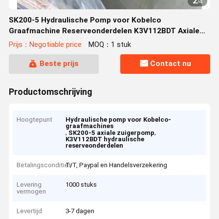
2
/
4
SK200-5 Hydraulische Pomp voor Kobelco
Graafmachine Reserveonderdelen K3V112BDT Axiale
Zuigerpomp
Prijs：Negotiable price
MOQ：1 stuk
Beste prijs
Contact nu
Productomschrijving
Hoogtepunt
Hydraulische pomp voor Kobelco-
graafmachines
,
,
SK200-5 axiale zuigerpomp
K3V112BDT hydraulische
reserveonderdelen
Betalingscondities
T/T, Paypal en Handelsverzekering
Levering
1000 stuks
vermogen
Levertijd
3-7 dagen