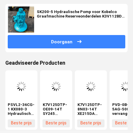
SK200-5 Hydraulische Pomp voor Kobelco
Graafmachine Reserveonderdelen K3V112BDT
Axiale Zuigerpomp
Doorgaan
Geadviseerde Producten
PSVL2-36CG-
K7V125DTP-
K7V125DTP-
PVD-0B-20
1 KX080-3
OE09-14T
8N03-14T
5AG-5080
Hydraulische
SY245
XE215DA
vervangen
hoofdpomp
Hydraulische
graafmachine
hydraulisc
Compatibel
hoofdpomp
Hydraulische
pomp 13
Beste prijs
Beste prijs
Beste prijs
Beste pri
met mini-
voor
Hoofdpomp
tanden min
graafmachines
graafmachines
Bouwmachines
graafmach